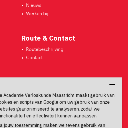
Nieuws 
Werken bij 
Route & Contact
Routebeschrijving 
Contact 
Contactgegevens
Universiteitssingel 60
e Academie Verloskunde Maastricht maakt gebruik van
6229 ER, Maastricht
ookies en scripts van Google om uw gebruik van onze
ebsites geanonimiseerd te analyseren, zodat we
unctionaliteit en effectiviteit kunnen aanpassen.
a jouw toestemming maken we tevens gebruik van