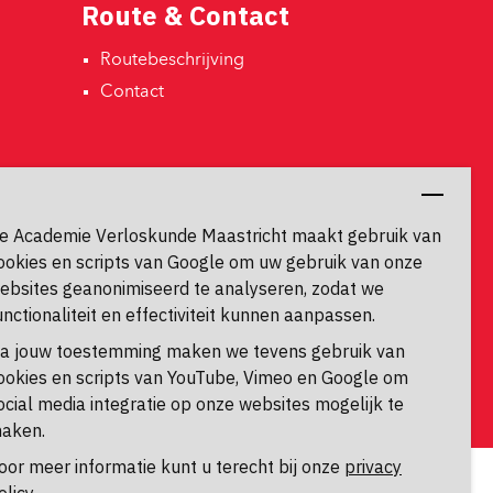
Route & Contact
Routebeschrijving 
Contact 
Contactgegevens
Universiteitssingel 60
e Academie Verloskunde Maastricht maakt gebruik van
6229 ER, Maastricht
ookies en scripts van Google om uw gebruik van onze
ebsites geanonimiseerd te analyseren, zodat we
unctionaliteit en effectiviteit kunnen aanpassen.
a jouw toestemming maken we tevens gebruik van
ookies en scripts van YouTube, Vimeo en Google om
ocial media integratie op onze websites mogelijk te
aken.
oor meer informatie kunt u terecht bij onze
privacy
Algemene voorwaarden