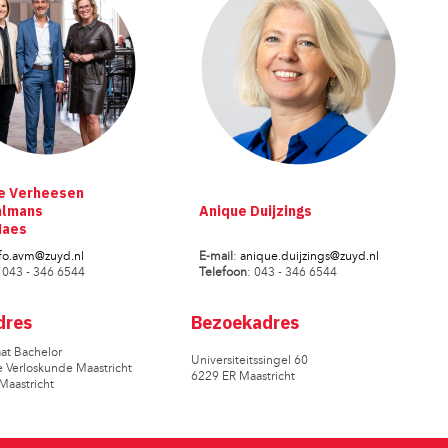
le Verheesen
hlmans
Anique Duijzings
Maes
fo.avm@zuyd.nl
E-mail
:
anique.duijzings@zuyd.nl
: 043 - 346 6544
Telefoon
: 043 - 346 6544
dres
Bezoekadres
aat Bachelor
Universiteitssingel 60
 Verloskunde Maastricht
6229 ER Maastricht
Maastricht