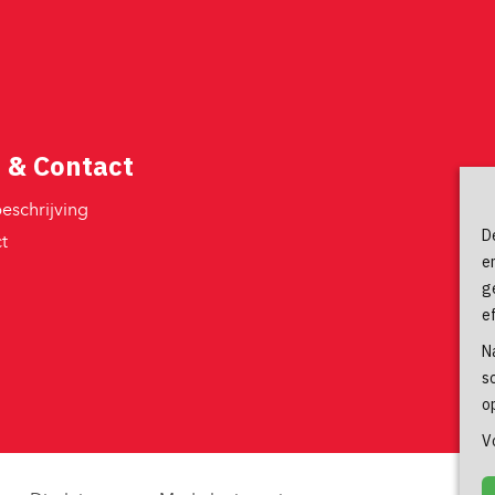
 & Contact
schrijving 
D
 
e
g
e
N
s
o
V