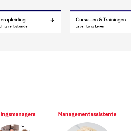
eropleiding
Cursussen & Trainingen
ding verloskunde
Leven Lang Leren
Contact 
Cursusaanbod portfo
Cursusaanbod 
Cursus op locatie 
Cursus op maat 
Praktische informati
Contact 
dingsmanagers
Managementassistente