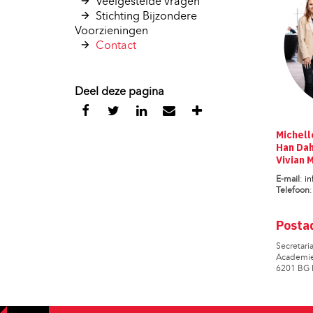
Veelgestelde vragen 
Stichting Bijzondere 
Voorzieningen
Contact 
Deel deze pagina
Michel
Han Da
Vivian 
E-mail
:
in
Telefoon
Posta
Secretari
Academie
6201 BG 