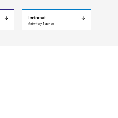
Lectoraat
Midwifery Science
lio 
Midwifery Science 
Sociale zorg in de 
Verloskunde
Lopende onderzoeken 
Afgeronde 
onderzoeken
e 
Onderzoekers 
Producten 
Activiteiten Lectoraat 
Contact 