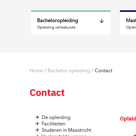
Bacheloropleiding
Mast
Opleiding verloskunde
Oplei
De opleiding 
Faciliteiten 
Studeren in Maastricht 
Home
Bachelor opleiding
Contact
Veelgestelde vragen 
Stichting Bijzondere 
Contact
Voorzieningen
Contact 
Oplei
De opleiding 
Faciliteiten 
Studeren in Maastricht 