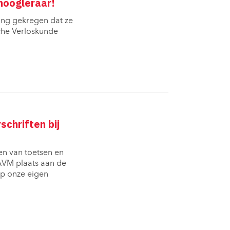
hoogleraar!
ing gekregen dat ze 
che Verloskunde
schriften bij
n van toetsen en 
 AVM plaats aan de
op onze eigen