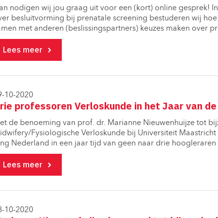
an nodigen wij jou graag uit voor een (kort) online gesprek! I
ver besluitvorming bij prenatale screening​ bestuderen wij h
amen met anderen (beslissingspartners) keuzes maken over pr
Lees meer
9-10-2020
rie professoren Verloskunde in het Jaar van de
et de benoeming van prof. dr. Marianne Nieuwenhuijze tot bij
idwifery/Fysiologische Verloskunde bij Universiteit Maastricht 
ing Nederland in een jaar tijd van geen naar drie hoogleraren
Lees meer
8-10-2020