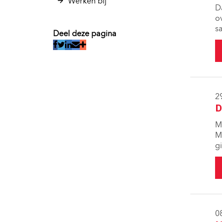
Werken bij 
D
o
s
Deel deze pagina
2
D
M
M
g
0