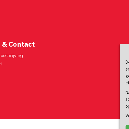
 & Contact
schrijving 
D
 
e
g
e
N
s
o
V