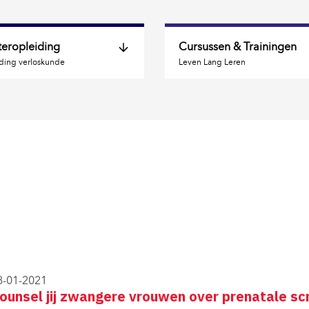
eropleiding
Cursussen & Trainingen
ding verloskunde
Leven Lang Leren
Contact 
Cursusaanbod portfo
Cursusaanbod 
Cursus op locatie 
Cursus op maat 
Praktische informati
Contact 
8-01-2021
ounsel jij zwangere vrouwen over prenatale sc