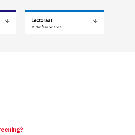
Lectoraat
Midwifery Science
lio 
Midwifery Science 
Sociale zorg in de 
Verloskunde
Lopende onderzoeken 
Afgeronde 
onderzoeken
e 
Onderzoekers 
Producten 
Activiteiten Lectoraat 
reening?
Contact 