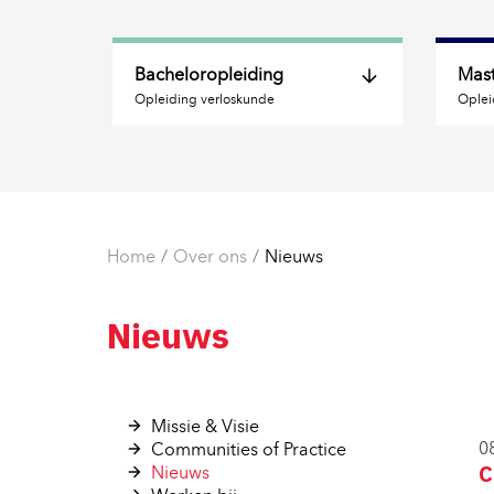
Bacheloropleiding
Mast
Opleiding verloskunde
Oplei
De opleiding 
Faciliteiten 
Studeren in Maastricht 
Home
Over ons
Nieuws
Veelgestelde vragen 
Stichting Bijzondere 
Nieuws
Voorzieningen
Contact 
Missie & Visie 
0
Communities of Practice 
C
Nieuws 