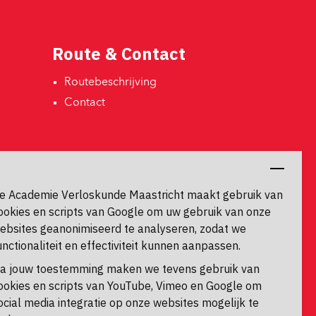
Route & Contact
Routebeschrijving 
Contact 
Contactgegevens
Universiteitssingel 60
e Academie Verloskunde Maastricht maakt gebruik van
6229 ER, Maastricht
ookies en scripts van Google om uw gebruik van onze
ebsites geanonimiseerd te analyseren, zodat we
unctionaliteit en effectiviteit kunnen aanpassen.
a jouw toestemming maken we tevens gebruik van
ookies en scripts van YouTube, Vimeo en Google om
ocial media integratie op onze websites mogelijk te