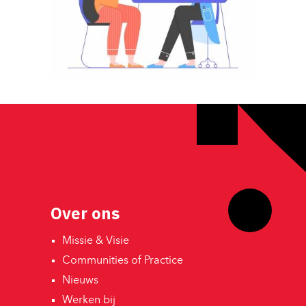
Over ons
Missie & Visie 
Communities of Practice 
Nieuws 
Werken bij 