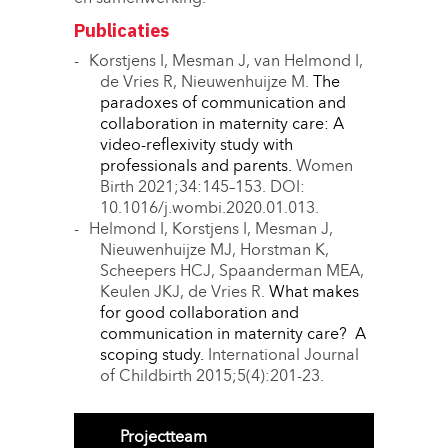
Publicaties
Korstjens I, Mesman J, van Helmond I,
de Vries R, Nieuwenhuijze M.
The
paradoxes of communication and
collaboration in maternity care: A
video-reflexivity study with
professionals and parents.
Women 
Birth 2021;34:145–153. DOI:
10.1016/j.wombi.2020.01.013.
Helmond I, Korstjens I, Mesman J,
Nieuwenhuijze MJ, Horstman K,
Scheepers HCJ, Spaanderman MEA,
Keulen JKJ, de Vries R.
What makes
for good collaboration and
communication in maternity care? A
scoping study.
International Journal 
of Childbirth 2015;5(4):201-23.
Projectteam