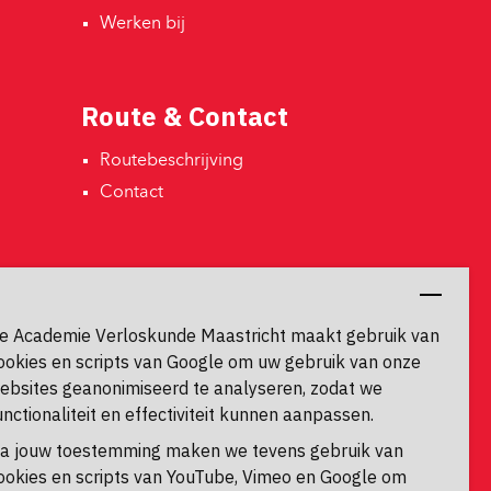
Werken bij 
Route & Contact
Routebeschrijving 
Contact 
Contactgegevens
Universiteitssingel 60
e Academie Verloskunde Maastricht maakt gebruik van
6229 ER, Maastricht
ookies en scripts van Google om uw gebruik van onze
ebsites geanonimiseerd te analyseren, zodat we
unctionaliteit en effectiviteit kunnen aanpassen.
a jouw toestemming maken we tevens gebruik van
ookies en scripts van YouTube, Vimeo en Google om