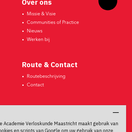
Over ons
Missie & Visie 
Communities of Practice 
Nieuws 
Werken bij 
Route & Contact
Routebeschrijving 
Contact 
Contactgegevens
Universiteitssingel 60
e Academie Verloskunde Maastricht maakt gebruik van
6229 ER, Maastricht
ookies en scripts van Google om uw gebruik van onze