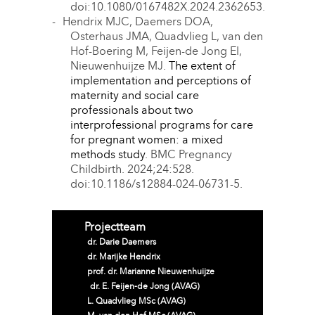
doi:10.1080/0167482X.2024.2362653.
Hendrix MJC, Daemers DOA,
Osterhaus JMA, Quadvlieg L, van den
Hof-Boering M, Feijen-de Jong EI,
Nieuwenhuijze MJ.
The extent of
implementation and perceptions of
maternity and social care
professionals about two
interprofessional programs for care
for pregnant women: a mixed
methods study
. BMC Pregnancy
Childbirth. 2024;24:528.
doi:10.1186/s12884-024-06731-5.
Projectteam
dr. Darie Daemers 
dr. Marijke Hendrix 
prof. dr. Marianne Nieuwenhuijze 
dr. E. Feijen-de Jong (AVAG)
L. Quadvlieg MSc (AVAG)